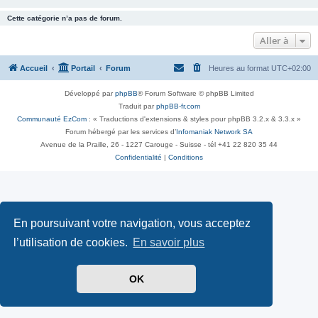
Cette catégorie n’a pas de forum.
Aller à
Accueil
Portail
Forum
Heures au format
UTC+02:00
Développé par
phpBB
® Forum Software © phpBB Limited
Traduit par
phpBB-fr.com
Communauté EzCom
: « Traductions d'extensions & styles pour phpBB 3.2.x & 3.3.x »
Forum hébergé par les services d’
Infomaniak Network SA
Avenue de la Praille, 26 - 1227 Carouge - Suisse - tél +41 22 820 35 44
Confidentialité
|
Conditions
En poursuivant votre navigation, vous acceptez
l’utilisation de cookies.
En savoir plus
OK