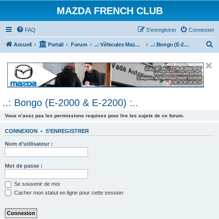
MAZDA FRENCH CLUB
FAQ
S’enregistrer
Connexion
R
Accueil
Portail
Forum
..: Véhicules Mazda ancien (<2003) :..
..: Bongo (E-2000 & E-2200) :..
e
c
h
e
..: Bongo (E-2000 & E-2200) :..
r
c
Vous n’avez pas les permissions requises pour lire les sujets de ce forum.
h
CONNEXION
•
S’ENREGISTRER
e
Nom d’utilisateur :
r
Mot de passe :
Se souvenir de moi
Cacher mon statut en ligne pour cette session