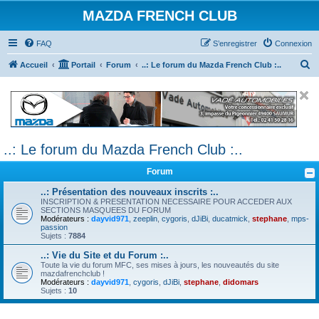
MAZDA FRENCH CLUB
FAQ
S’enregistrer
Connexion
R
Accueil
Portail
Forum
..: Le forum du Mazda French Club :..
e
c
h
e
..: Le forum du Mazda French Club :..
r
c
Forum
h
..: Présentation des nouveaux inscrits :..
e
INSCRIPTION & PRESENTATION NECESSAIRE POUR ACCEDER AUX
SECTIONS MASQUEES DU FORUM
r
Modérateurs :
dayvid971
,
zeeplin
,
cygoris
,
dJiBi
,
ducatmick
,
stephane
,
mps-
passion
Sujets :
7884
..: Vie du Site et du Forum :..
Toute la vie du forum MFC, ses mises à jours, les nouveautés du site
mazdafrenchclub !
Modérateurs :
dayvid971
,
cygoris
,
dJiBi
,
stephane
,
didomars
Sujets :
10