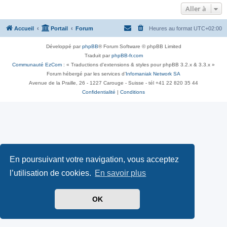
Aller à
Accueil
Portail
Forum
Heures au format
UTC+02:00
Développé par
phpBB
® Forum Software © phpBB Limited
Traduit par
phpBB-fr.com
Communauté EzCom
: « Traductions d'extensions & styles pour phpBB 3.2.x & 3.3.x »
Forum hébergé par les services d’
Infomaniak Network SA
Avenue de la Praille, 26 - 1227 Carouge - Suisse - tél +41 22 820 35 44
Confidentialité
|
Conditions
En poursuivant votre navigation, vous acceptez
l’utilisation de cookies.
En savoir plus
OK