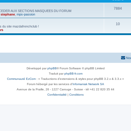
7884
CCEDER AUX SECTIONS MASQUEES DU FORUM
,
stephane
,
mps-passion
10
s du site mazdafrenchclub !
rs
Nou
Développé par
phpBB
® Forum Software © phpBB Limited
Traduit par
phpBB-fr.com
Communauté EzCom
: « Traductions d'extensions & styles pour phpBB 3.2.x & 3.3.x »
Forum hébergé par les services d’
Infomaniak Network SA
Avenue de la Praille, 26 - 1227 Carouge - Suisse - tél +41 22 820 35 44
Confidentialité
|
Conditions