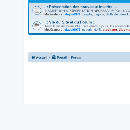
..: Présentation des nouveaux inscrits :..
INSCRIPTION & PRESENTATION NECESSAIRE POUR A
Modérateurs :
dayvid971
,
zeeplin
,
cygoris
,
dJiBi
,
ducatmick
..: Vie du Site et du Forum :..
Toute la vie du forum MFC, ses mises à jours, les nouveauté
Modérateurs :
dayvid971
,
cygoris
,
dJiBi
,
stephane
,
didoma
Accueil
Portail
Forum