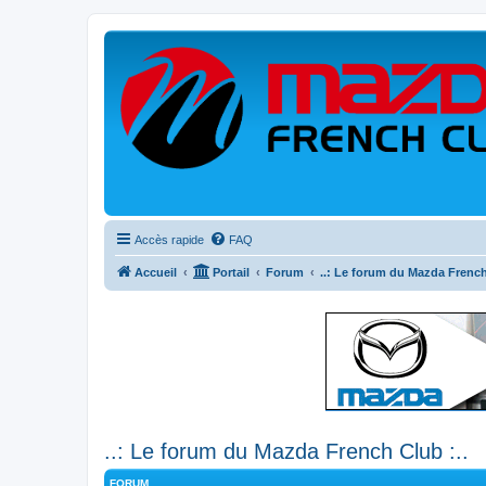
Accès rapide
FAQ
Accueil
Portail
Forum
..: Le forum du Mazda French
..: Le forum du Mazda French Club :..
FORUM