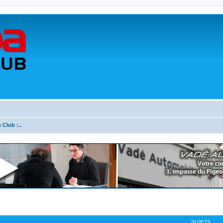
 Club :..
SUJETS