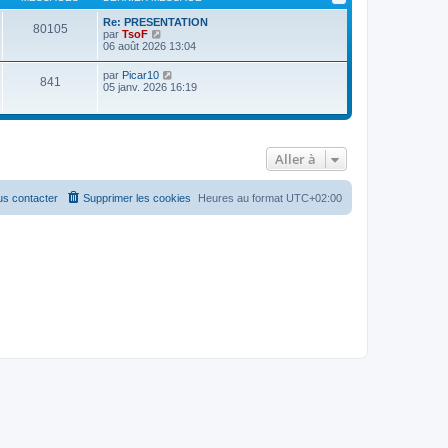
Re: PRESENTATION
80105
V
par
TsoF
o
06 août 2026 13:04
i
r
V
par
Picar10
841
l
o
05 janv. 2026 16:19
e
i
d
r
e
l
r
e
n
d
i
Aller à
e
e
r
r
n
m
i
s contacter
Supprimer les cookies
Heures au format
UTC+02:00
e
e
s
r
s
m
a
e
g
s
e
s
a
g
e