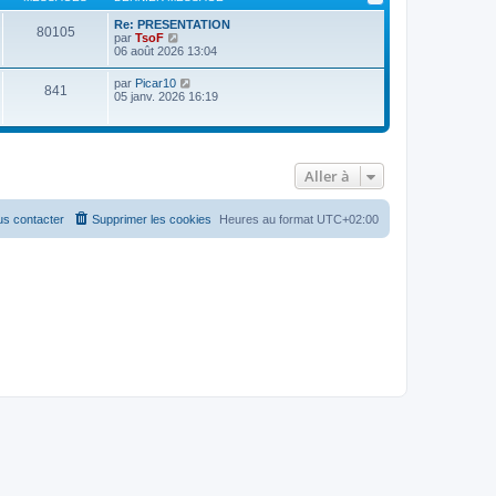
Re: PRESENTATION
80105
V
par
TsoF
o
06 août 2026 13:04
i
r
V
par
Picar10
841
l
o
05 janv. 2026 16:19
e
i
d
r
e
l
r
e
n
d
i
Aller à
e
e
r
r
n
m
i
s contacter
Supprimer les cookies
Heures au format
UTC+02:00
e
e
s
r
s
m
a
e
g
s
e
s
a
g
e