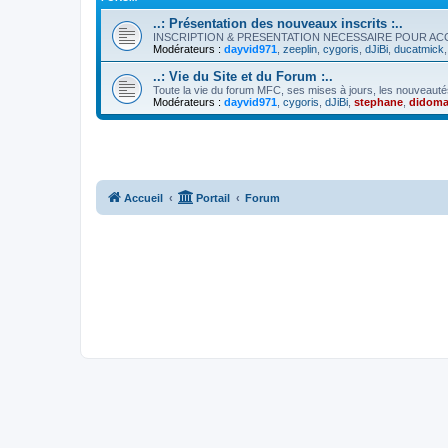
..: Présentation des nouveaux inscrits :..
INSCRIPTION & PRESENTATION NECESSAIRE POUR A
Modérateurs :
dayvid971
,
zeeplin
,
cygoris
,
dJiBi
,
ducatmick
..: Vie du Site et du Forum :..
Toute la vie du forum MFC, ses mises à jours, les nouveauté
Modérateurs :
dayvid971
,
cygoris
,
dJiBi
,
stephane
,
didoma
Accueil
Portail
Forum