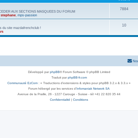
7884
CCEDER AUX SECTIONS MASQUEES DU FORUM
,
stephane
,
mps-passion
10
s du site mazdafrenchclub !
rs
Nou
Développé par
phpBB
® Forum Software © phpBB Limited
Traduit par
phpBB-fr.com
Communauté EzCom
: « Traductions d'extensions & styles pour phpBB 3.2.x & 3.3.x »
Forum hébergé par les services d’
Infomaniak Network SA
Avenue de la Praille, 26 - 1227 Carouge - Suisse - tél +41 22 820 35 44
Confidentialité
|
Conditions