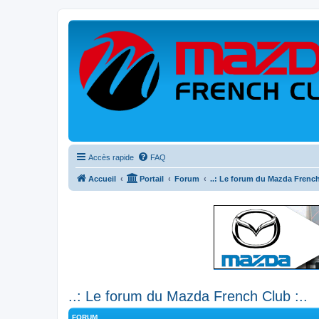
Accès rapide
FAQ
Accueil
Portail
Forum
..: Le forum du Mazda French
..: Le forum du Mazda French Club :..
FORUM