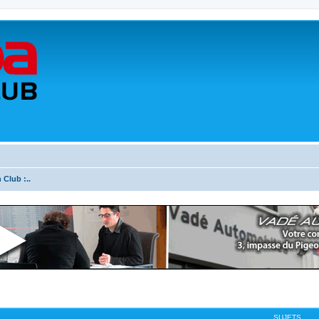
 Club :..
SUJETS