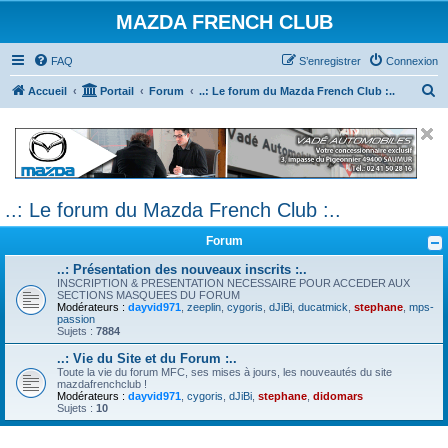
MAZDA FRENCH CLUB
FAQ
S’enregistrer
Connexion
R
Accueil
Portail
Forum
..: Le forum du Mazda French Club :..
e
c
h
e
..: Le forum du Mazda French Club :..
r
c
Forum
h
..: Présentation des nouveaux inscrits :..
e
INSCRIPTION & PRESENTATION NECESSAIRE POUR ACCEDER AUX
SECTIONS MASQUEES DU FORUM
r
Modérateurs :
dayvid971
,
zeeplin
,
cygoris
,
dJiBi
,
ducatmick
,
stephane
,
mps-
passion
Sujets :
7884
..: Vie du Site et du Forum :..
Toute la vie du forum MFC, ses mises à jours, les nouveautés du site
mazdafrenchclub !
Modérateurs :
dayvid971
,
cygoris
,
dJiBi
,
stephane
,
didomars
Sujets :
10