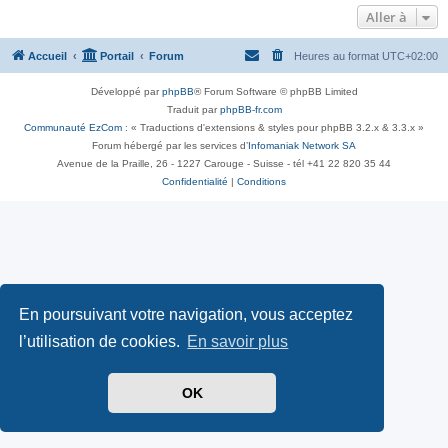
Aller à
Accueil
Portail
Forum
Heures au format
UTC+02:00
Développé par
phpBB
® Forum Software © phpBB Limited
Traduit par
phpBB-fr.com
Communauté EzCom
: « Traductions d'extensions & styles pour phpBB 3.2.x & 3.3.x »
Forum hébergé par les services d’
Infomaniak Network SA
Avenue de la Praille, 26 - 1227 Carouge - Suisse - tél +41 22 820 35 44
Confidentialité
|
Conditions
En poursuivant votre navigation, vous acceptez
l’utilisation de cookies.
En savoir plus
OK