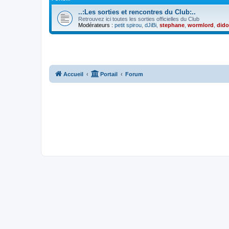
..:Les sorties et rencontres du Club:..
Retrouvez ici toutes les sorties officielles du Club
Modérateurs :
petit spirou
,
dJiBi
,
stephane
,
wormlord
,
did
Accueil
Portail
Forum