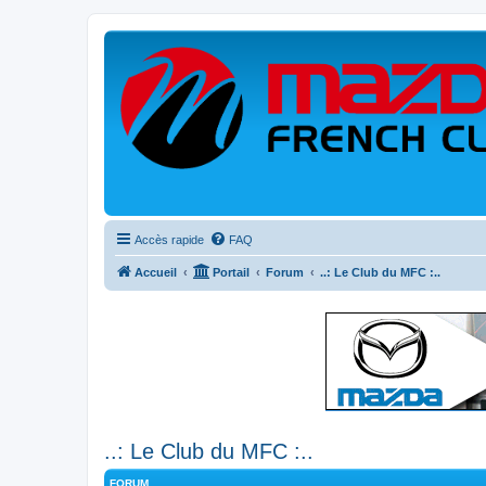
Accès rapide
FAQ
Accueil
Portail
Forum
..: Le Club du MFC :..
..: Le Club du MFC :..
FORUM