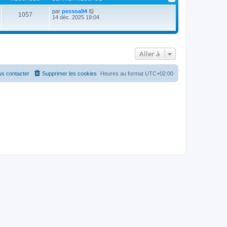
V
par
pessoa94
1057
o
14 déc. 2025 19:04
i
r
l
e
d
Aller à
e
r
n
i
s contacter
Supprimer les cookies
Heures au format
UTC+02:00
e
r
m
e
s
s
a
g
e