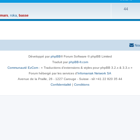
44
omars
,
roka
,
basse
Nou
Développé par
phpBB
® Forum Software © phpBB Limited
Traduit par
phpBB-fr.com
Communauté EzCom
: « Traductions d'extensions & styles pour phpBB 3.2.x & 3.3.x »
Forum hébergé par les services d’
Infomaniak Network SA
Avenue de la Praille, 26 - 1227 Carouge - Suisse - tél +41 22 820 35 44
Confidentialité
|
Conditions