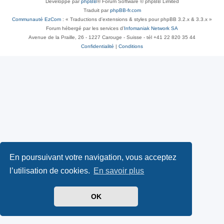
Développé par
phpBB
® Forum Software © phpBB Limited
Traduit par
phpBB-fr.com
Communauté EzCom
: « Traductions d'extensions & styles pour phpBB 3.2.x & 3.3.x »
Forum hébergé par les services d’
Infomaniak Network SA
Avenue de la Praille, 26 - 1227 Carouge - Suisse - tél +41 22 820 35 44
Confidentialité
|
Conditions
En poursuivant votre navigation, vous acceptez
l’utilisation de cookies.
En savoir plus
OK