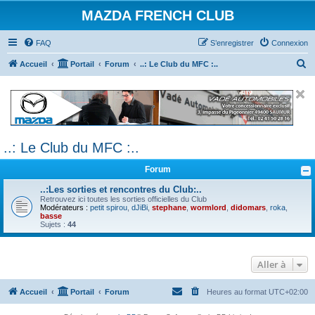
MAZDA FRENCH CLUB
FAQ
S’enregistrer
Connexion
R
Accueil
Portail
Forum
..: Le Club du MFC :..
e
c
h
e
..: Le Club du MFC :..
r
c
Forum
h
..:Les sorties et rencontres du Club:..
e
Retrouvez ici toutes les sorties officielles du Club
Modérateurs :
petit spirou
,
dJiBi
,
stephane
,
wormlord
,
didomars
,
roka
,
r
basse
Sujets :
44
Aller à
Accueil
Portail
Forum
Heures au format
UTC+02:00