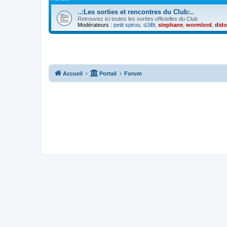
..:Les sorties et rencontres du Club:..
Retrouvez ici toutes les sorties officielles du Club
Modérateurs :
petit spirou
,
dJiBi
,
stephane
,
wormlord
,
did
Accueil
Portail
Forum