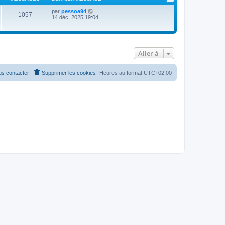
V
par
pessoa94
1057
o
14 déc. 2025 19:04
i
r
l
e
d
Aller à
e
r
n
i
s contacter
Supprimer les cookies
Heures au format
UTC+02:00
e
r
m
e
s
s
a
g
e