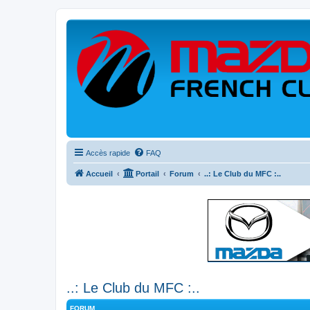
Accès rapide
FAQ
Accueil
Portail
Forum
..: Le Club du MFC :..
..: Le Club du MFC :..
FORUM