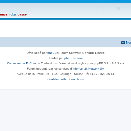
44
omars
,
roka
,
basse
Nou
Développé par
phpBB
® Forum Software © phpBB Limited
Traduit par
phpBB-fr.com
Communauté EzCom
: « Traductions d'extensions & styles pour phpBB 3.2.x & 3.3.x »
Forum hébergé par les services d’
Infomaniak Network SA
Avenue de la Praille, 26 - 1227 Carouge - Suisse - tél +41 22 820 35 44
Confidentialité
|
Conditions