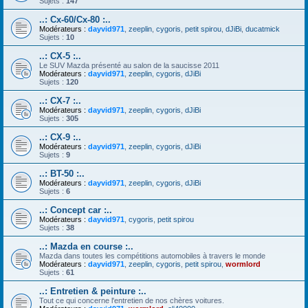
Sujets :
147
..: Cx-60/Cx-80 :..
Modérateurs :
dayvid971
,
zeeplin
,
cygoris
,
petit spirou
,
dJiBi
,
ducatmick
Sujets :
10
..: CX-5 :..
Le SUV Mazda présenté au salon de la saucisse 2011
Modérateurs :
dayvid971
,
zeeplin
,
cygoris
,
dJiBi
Sujets :
120
..: CX-7 :..
Modérateurs :
dayvid971
,
zeeplin
,
cygoris
,
dJiBi
Sujets :
305
..: CX-9 :..
Modérateurs :
dayvid971
,
zeeplin
,
cygoris
,
dJiBi
Sujets :
9
..: BT-50 :..
Modérateurs :
dayvid971
,
zeeplin
,
cygoris
,
dJiBi
Sujets :
6
..: Concept car :..
Modérateurs :
dayvid971
,
cygoris
,
petit spirou
Sujets :
38
..: Mazda en course :..
Mazda dans toutes les compétitions automobiles à travers le monde
Modérateurs :
dayvid971
,
zeeplin
,
cygoris
,
petit spirou
,
wormlord
Sujets :
61
..: Entretien & peinture :..
Tout ce qui concerne l'entretien de nos chères voitures.