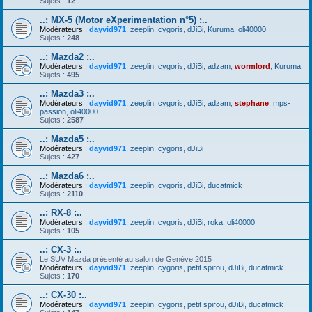
Sujets :
12
..: MX-5 (Motor eXperimentation n°5) :..
Modérateurs :
dayvid971
,
zeeplin
,
cygoris
,
dJiBi
,
Kuruma
,
oli40000
Sujets :
248
..: Mazda2 :..
Modérateurs :
dayvid971
,
zeeplin
,
cygoris
,
dJiBi
,
adzam
,
wormlord
,
Kuruma
Sujets :
495
..: Mazda3 :..
Modérateurs :
dayvid971
,
zeeplin
,
cygoris
,
dJiBi
,
adzam
,
stephane
,
mps-
passion
,
oli40000
Sujets :
2587
..: Mazda5 :..
Modérateurs :
dayvid971
,
zeeplin
,
cygoris
,
dJiBi
Sujets :
427
..: Mazda6 :..
Modérateurs :
dayvid971
,
zeeplin
,
cygoris
,
dJiBi
,
ducatmick
Sujets :
2110
..: RX-8 :..
Modérateurs :
dayvid971
,
zeeplin
,
cygoris
,
dJiBi
,
roka
,
oli40000
Sujets :
105
..: CX-3 :..
Le SUV Mazda présenté au salon de Genève 2015
Modérateurs :
dayvid971
,
zeeplin
,
cygoris
,
petit spirou
,
dJiBi
,
ducatmick
Sujets :
170
..: CX-30 :..
Modérateurs :
dayvid971
,
zeeplin
,
cygoris
,
petit spirou
,
dJiBi
,
ducatmick