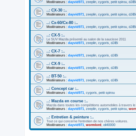
Modérateurs :
dayvid971
,
zeeplin
,
cygoris
,
petit spirou
,
dJiBi
..: CX-30 :..
Modérateurs :
dayvid971
,
zeeplin
,
cygoris
,
petit spirou
,
dJiBi
..: Cx-60/Cx-80 :..
Modérateurs :
dayvid971
,
zeeplin
,
cygoris
,
petit spirou
,
dJiBi
..: CX-5 :..
Le SUV Mazda présenté au salon de la saucisse 2011
Modérateurs :
dayvid971
,
zeeplin
,
cygoris
,
dJiBi
..: CX-7 :..
Modérateurs :
dayvid971
,
zeeplin
,
cygoris
,
dJiBi
..: CX-9 :..
Modérateurs :
dayvid971
,
zeeplin
,
cygoris
,
dJiBi
..: BT-50 :..
Modérateurs :
dayvid971
,
zeeplin
,
cygoris
,
dJiBi
..: Concept car :..
Modérateurs :
dayvid971
,
cygoris
,
petit spirou
..: Mazda en course :..
Mazda dans toutes les compétitions automobiles à travers l
Modérateurs :
dayvid971
,
zeeplin
,
cygoris
,
petit spirou
,
wor
..: Entretien & peinture :..
Tout ce qui concerne l'entretien de nos chères voitures.
Modérateurs :
dayvid971
,
wormlord
,
oli40000