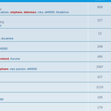
858
ue
,
adzam
,
stephane
,
didomars
,
roka
,
oli40000
,
Stradivirus
227
GPS)
hy
12
,
ducatmick
248
i40000
495
rmlord
,
Kuruma
2587
ephane
,
mps-passion
,
oli40000
427
2110
105
000
170