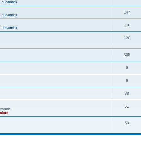
,
ducatmick
147
,
ducatmick
10
,
ducatmick
120
305
9
6
38
61
e monde
mlord
53