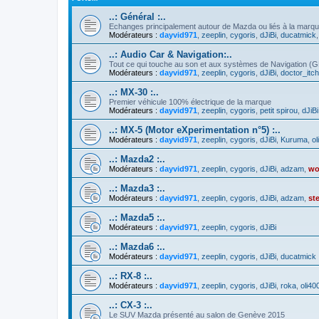
..: Général :..
Echanges principalement autour de Mazda ou liés à la marq
Modérateurs :
dayvid971
,
zeeplin
,
cygoris
,
dJiBi
,
ducatmick
..: Audio Car & Navigation:..
Tout ce qui touche au son et aux systèmes de Navigation (
Modérateurs :
dayvid971
,
zeeplin
,
cygoris
,
dJiBi
,
doctor_itc
..: MX-30 :..
Premier véhicule 100% électrique de la marque
Modérateurs :
dayvid971
,
zeeplin
,
cygoris
,
petit spirou
,
dJiBi
..: MX-5 (Motor eXperimentation n°5) :..
Modérateurs :
dayvid971
,
zeeplin
,
cygoris
,
dJiBi
,
Kuruma
,
ol
..: Mazda2 :..
Modérateurs :
dayvid971
,
zeeplin
,
cygoris
,
dJiBi
,
adzam
,
wo
..: Mazda3 :..
Modérateurs :
dayvid971
,
zeeplin
,
cygoris
,
dJiBi
,
adzam
,
st
..: Mazda5 :..
Modérateurs :
dayvid971
,
zeeplin
,
cygoris
,
dJiBi
..: Mazda6 :..
Modérateurs :
dayvid971
,
zeeplin
,
cygoris
,
dJiBi
,
ducatmick
..: RX-8 :..
Modérateurs :
dayvid971
,
zeeplin
,
cygoris
,
dJiBi
,
roka
,
oli40
..: CX-3 :..
Le SUV Mazda présenté au salon de Genève 2015