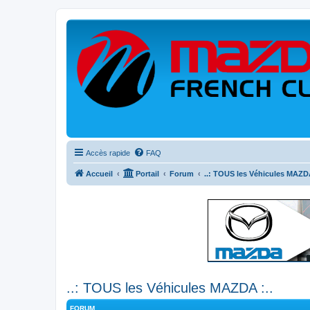
Accès rapide
FAQ
Accueil
Portail
Forum
..: TOUS les Véhicules MAZDA
..: TOUS les Véhicules MAZDA :..
FORUM