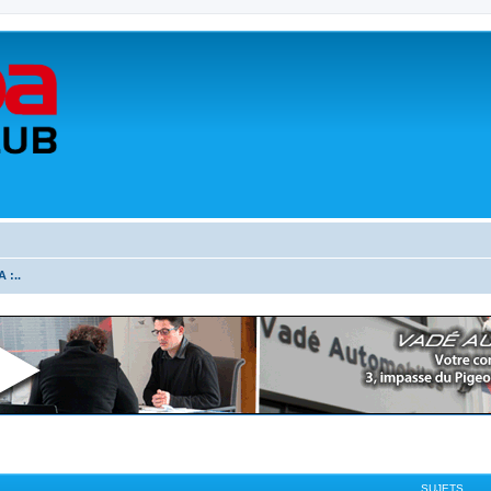
 :..
SUJETS