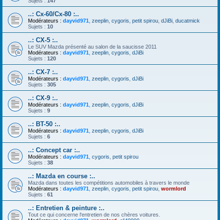
Sujets :
147
..: Cx-60/Cx-80 :..
Modérateurs :
dayvid971
,
zeeplin
,
cygoris
,
petit spirou
,
dJiBi
,
ducatmick
Sujets :
10
..: CX-5 :..
Le SUV Mazda présenté au salon de la saucisse 2011
Modérateurs :
dayvid971
,
zeeplin
,
cygoris
,
dJiBi
Sujets :
120
..: CX-7 :..
Modérateurs :
dayvid971
,
zeeplin
,
cygoris
,
dJiBi
Sujets :
305
..: CX-9 :..
Modérateurs :
dayvid971
,
zeeplin
,
cygoris
,
dJiBi
Sujets :
9
..: BT-50 :..
Modérateurs :
dayvid971
,
zeeplin
,
cygoris
,
dJiBi
Sujets :
6
..: Concept car :..
Modérateurs :
dayvid971
,
cygoris
,
petit spirou
Sujets :
38
..: Mazda en course :..
Mazda dans toutes les compétitions automobiles à travers le monde
Modérateurs :
dayvid971
,
zeeplin
,
cygoris
,
petit spirou
,
wormlord
Sujets :
61
..: Entretien & peinture :..
Tout ce qui concerne l'entretien de nos chères voitures.