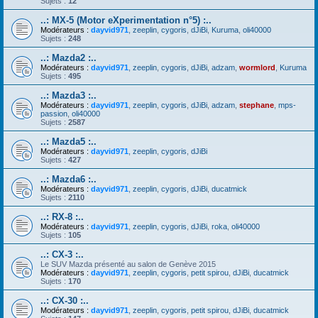
Sujets :
12
..: MX-5 (Motor eXperimentation n°5) :..
Modérateurs :
dayvid971
,
zeeplin
,
cygoris
,
dJiBi
,
Kuruma
,
oli40000
Sujets :
248
..: Mazda2 :..
Modérateurs :
dayvid971
,
zeeplin
,
cygoris
,
dJiBi
,
adzam
,
wormlord
,
Kuruma
Sujets :
495
..: Mazda3 :..
Modérateurs :
dayvid971
,
zeeplin
,
cygoris
,
dJiBi
,
adzam
,
stephane
,
mps-
passion
,
oli40000
Sujets :
2587
..: Mazda5 :..
Modérateurs :
dayvid971
,
zeeplin
,
cygoris
,
dJiBi
Sujets :
427
..: Mazda6 :..
Modérateurs :
dayvid971
,
zeeplin
,
cygoris
,
dJiBi
,
ducatmick
Sujets :
2110
..: RX-8 :..
Modérateurs :
dayvid971
,
zeeplin
,
cygoris
,
dJiBi
,
roka
,
oli40000
Sujets :
105
..: CX-3 :..
Le SUV Mazda présenté au salon de Genève 2015
Modérateurs :
dayvid971
,
zeeplin
,
cygoris
,
petit spirou
,
dJiBi
,
ducatmick
Sujets :
170
..: CX-30 :..
Modérateurs :
dayvid971
,
zeeplin
,
cygoris
,
petit spirou
,
dJiBi
,
ducatmick