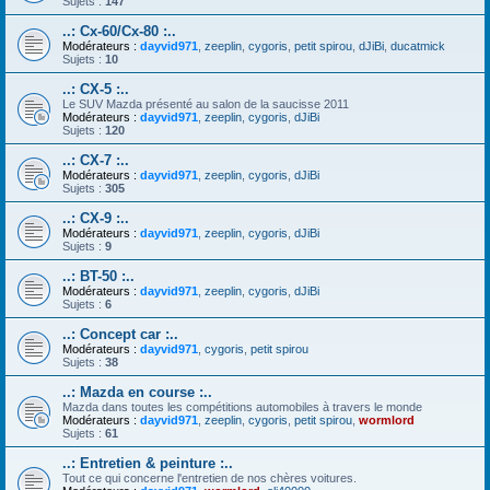
Sujets :
147
..: Cx-60/Cx-80 :..
Modérateurs :
dayvid971
,
zeeplin
,
cygoris
,
petit spirou
,
dJiBi
,
ducatmick
Sujets :
10
..: CX-5 :..
Le SUV Mazda présenté au salon de la saucisse 2011
Modérateurs :
dayvid971
,
zeeplin
,
cygoris
,
dJiBi
Sujets :
120
..: CX-7 :..
Modérateurs :
dayvid971
,
zeeplin
,
cygoris
,
dJiBi
Sujets :
305
..: CX-9 :..
Modérateurs :
dayvid971
,
zeeplin
,
cygoris
,
dJiBi
Sujets :
9
..: BT-50 :..
Modérateurs :
dayvid971
,
zeeplin
,
cygoris
,
dJiBi
Sujets :
6
..: Concept car :..
Modérateurs :
dayvid971
,
cygoris
,
petit spirou
Sujets :
38
..: Mazda en course :..
Mazda dans toutes les compétitions automobiles à travers le monde
Modérateurs :
dayvid971
,
zeeplin
,
cygoris
,
petit spirou
,
wormlord
Sujets :
61
..: Entretien & peinture :..
Tout ce qui concerne l'entretien de nos chères voitures.