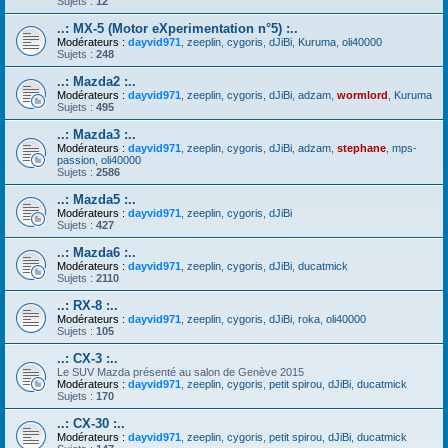
Sujets :
12
..: MX-5 (Motor eXperimentation n°5) :..
Modérateurs :
dayvid971
,
zeeplin
,
cygoris
,
dJiBi
,
Kuruma
,
oli40000
Sujets :
248
..: Mazda2 :..
Modérateurs :
dayvid971
,
zeeplin
,
cygoris
,
dJiBi
,
adzam
,
wormlord
,
Kuruma
Sujets :
495
..: Mazda3 :..
Modérateurs :
dayvid971
,
zeeplin
,
cygoris
,
dJiBi
,
adzam
,
stephane
,
mps-
passion
,
oli40000
Sujets :
2586
..: Mazda5 :..
Modérateurs :
dayvid971
,
zeeplin
,
cygoris
,
dJiBi
Sujets :
427
..: Mazda6 :..
Modérateurs :
dayvid971
,
zeeplin
,
cygoris
,
dJiBi
,
ducatmick
Sujets :
2110
..: RX-8 :..
Modérateurs :
dayvid971
,
zeeplin
,
cygoris
,
dJiBi
,
roka
,
oli40000
Sujets :
105
..: CX-3 :..
Le SUV Mazda présenté au salon de Genève 2015
Modérateurs :
dayvid971
,
zeeplin
,
cygoris
,
petit spirou
,
dJiBi
,
ducatmick
Sujets :
170
..: CX-30 :..
Modérateurs :
dayvid971
,
zeeplin
,
cygoris
,
petit spirou
,
dJiBi
,
ducatmick