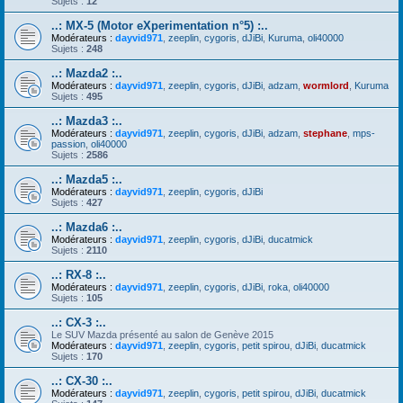
Sujets :
12
..: MX-5 (Motor eXperimentation n°5) :..
Modérateurs :
dayvid971
,
zeeplin
,
cygoris
,
dJiBi
,
Kuruma
,
oli40000
Sujets :
248
..: Mazda2 :..
Modérateurs :
dayvid971
,
zeeplin
,
cygoris
,
dJiBi
,
adzam
,
wormlord
,
Kuruma
Sujets :
495
..: Mazda3 :..
Modérateurs :
dayvid971
,
zeeplin
,
cygoris
,
dJiBi
,
adzam
,
stephane
,
mps-
passion
,
oli40000
Sujets :
2586
..: Mazda5 :..
Modérateurs :
dayvid971
,
zeeplin
,
cygoris
,
dJiBi
Sujets :
427
..: Mazda6 :..
Modérateurs :
dayvid971
,
zeeplin
,
cygoris
,
dJiBi
,
ducatmick
Sujets :
2110
..: RX-8 :..
Modérateurs :
dayvid971
,
zeeplin
,
cygoris
,
dJiBi
,
roka
,
oli40000
Sujets :
105
..: CX-3 :..
Le SUV Mazda présenté au salon de Genève 2015
Modérateurs :
dayvid971
,
zeeplin
,
cygoris
,
petit spirou
,
dJiBi
,
ducatmick
Sujets :
170
..: CX-30 :..
Modérateurs :
dayvid971
,
zeeplin
,
cygoris
,
petit spirou
,
dJiBi
,
ducatmick