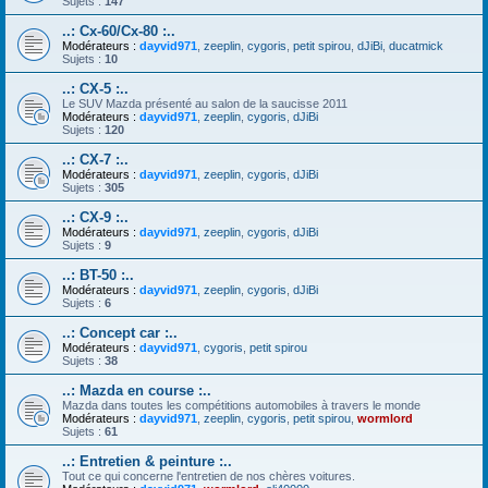
Sujets :
147
..: Cx-60/Cx-80 :..
Modérateurs :
dayvid971
,
zeeplin
,
cygoris
,
petit spirou
,
dJiBi
,
ducatmick
Sujets :
10
..: CX-5 :..
Le SUV Mazda présenté au salon de la saucisse 2011
Modérateurs :
dayvid971
,
zeeplin
,
cygoris
,
dJiBi
Sujets :
120
..: CX-7 :..
Modérateurs :
dayvid971
,
zeeplin
,
cygoris
,
dJiBi
Sujets :
305
..: CX-9 :..
Modérateurs :
dayvid971
,
zeeplin
,
cygoris
,
dJiBi
Sujets :
9
..: BT-50 :..
Modérateurs :
dayvid971
,
zeeplin
,
cygoris
,
dJiBi
Sujets :
6
..: Concept car :..
Modérateurs :
dayvid971
,
cygoris
,
petit spirou
Sujets :
38
..: Mazda en course :..
Mazda dans toutes les compétitions automobiles à travers le monde
Modérateurs :
dayvid971
,
zeeplin
,
cygoris
,
petit spirou
,
wormlord
Sujets :
61
..: Entretien & peinture :..
Tout ce qui concerne l'entretien de nos chères voitures.