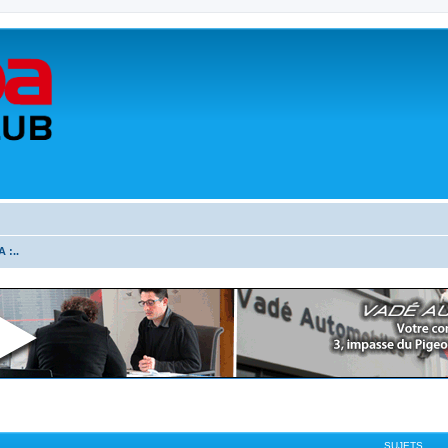
 :..
SUJETS