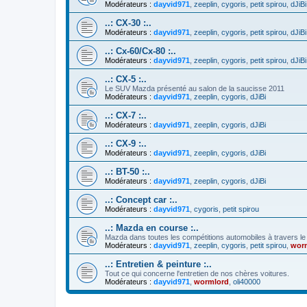
Modérateurs :
dayvid971
,
zeeplin
,
cygoris
,
petit spirou
,
dJiBi
..: CX-30 :..
Modérateurs :
dayvid971
,
zeeplin
,
cygoris
,
petit spirou
,
dJiBi
..: Cx-60/Cx-80 :..
Modérateurs :
dayvid971
,
zeeplin
,
cygoris
,
petit spirou
,
dJiBi
..: CX-5 :..
Le SUV Mazda présenté au salon de la saucisse 2011
Modérateurs :
dayvid971
,
zeeplin
,
cygoris
,
dJiBi
..: CX-7 :..
Modérateurs :
dayvid971
,
zeeplin
,
cygoris
,
dJiBi
..: CX-9 :..
Modérateurs :
dayvid971
,
zeeplin
,
cygoris
,
dJiBi
..: BT-50 :..
Modérateurs :
dayvid971
,
zeeplin
,
cygoris
,
dJiBi
..: Concept car :..
Modérateurs :
dayvid971
,
cygoris
,
petit spirou
..: Mazda en course :..
Mazda dans toutes les compétitions automobiles à travers l
Modérateurs :
dayvid971
,
zeeplin
,
cygoris
,
petit spirou
,
wor
..: Entretien & peinture :..
Tout ce qui concerne l'entretien de nos chères voitures.
Modérateurs :
dayvid971
,
wormlord
,
oli40000