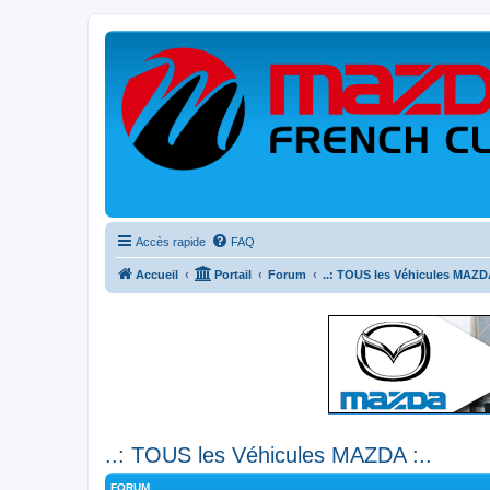
Accès rapide
FAQ
Accueil
Portail
Forum
..: TOUS les Véhicules MAZDA
..: TOUS les Véhicules MAZDA :..
FORUM