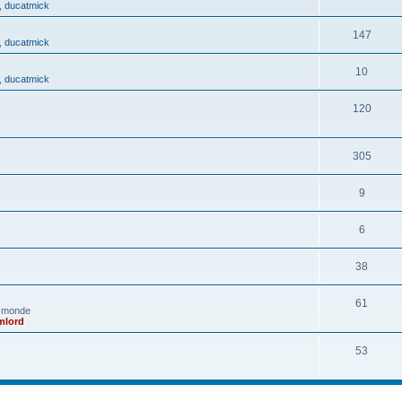
,
ducatmick
147
,
ducatmick
10
,
ducatmick
120
305
9
6
38
61
e monde
mlord
53