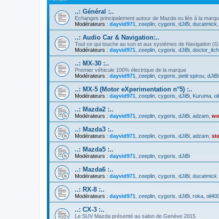
..: Général :..
Echanges principalement autour de Mazda ou liés à la marq
Modérateurs :
dayvid971
,
zeeplin
,
cygoris
,
dJiBi
,
ducatmick
..: Audio Car & Navigation:..
Tout ce qui touche au son et aux systèmes de Navigation (
Modérateurs :
dayvid971
,
zeeplin
,
cygoris
,
dJiBi
,
doctor_itc
..: MX-30 :..
Premier véhicule 100% électrique de la marque
Modérateurs :
dayvid971
,
zeeplin
,
cygoris
,
petit spirou
,
dJiBi
..: MX-5 (Motor eXperimentation n°5) :..
Modérateurs :
dayvid971
,
zeeplin
,
cygoris
,
dJiBi
,
Kuruma
,
ol
..: Mazda2 :..
Modérateurs :
dayvid971
,
zeeplin
,
cygoris
,
dJiBi
,
adzam
,
wo
..: Mazda3 :..
Modérateurs :
dayvid971
,
zeeplin
,
cygoris
,
dJiBi
,
adzam
,
st
..: Mazda5 :..
Modérateurs :
dayvid971
,
zeeplin
,
cygoris
,
dJiBi
..: Mazda6 :..
Modérateurs :
dayvid971
,
zeeplin
,
cygoris
,
dJiBi
,
ducatmick
..: RX-8 :..
Modérateurs :
dayvid971
,
zeeplin
,
cygoris
,
dJiBi
,
roka
,
oli40
..: CX-3 :..
Le SUV Mazda présenté au salon de Genève 2015