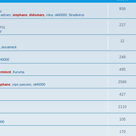
858
ue
,
adzam
,
stephane
,
didomars
,
roka
,
oli40000
,
Stradivirus
227
GPS)
hy
12
,
ducatmick
248
i40000
495
rmlord
,
Kuruma
2586
ephane
,
mps-passion
,
oli40000
427
2110
105
000
170