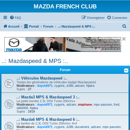
MAZDA FRENCH CLUB
FAQ
S’enregistrer
Connexion
R
Accueil
Portail
Forum
..: Mazdaspeed & MPS :..
e
c
h
e
..: Mazdaspeed & MPS :..
r
c
Forum
h
..: Véhicules Mazdaspeed :..
e
Toutes les générations de véhicules badgé Mazdaspeed
Modérateurs :
dayvid971
,
cygoris
,
dJiBi
,
adzam
,
Njaka
r
Sujets :
27
..: Mazda3 MPS & Mazdaspeed 3 :..
La petite bombe 2,3L DISI Turbo 260chvx
Modérateurs :
dayvid971
,
cygoris
,
adzam
,
stephane
,
mps-passion
,
fred
,
oli40000
,
Njaka
Sujets :
1919
..: Mazda6 MPS & Mazdaspeed 6 :..
La berline de 2,3L DISI Turbo 260chvx 4x4
Modérateurs :
dayvid971
,
cygoris
,
dJiBi
,
ducatmick
,
adzam
,
mps-passion
,