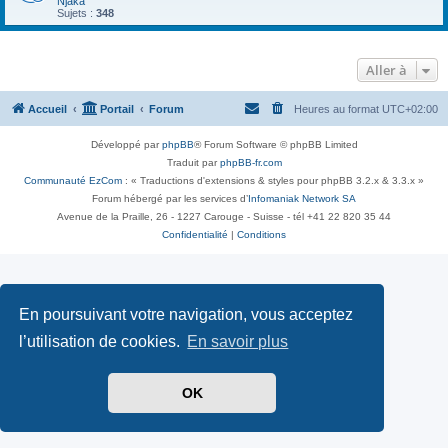
Njaka
Sujets :
348
Aller à
Accueil
Portail
Forum
Heures au format
UTC+02:00
Développé par
phpBB
® Forum Software © phpBB Limited
Traduit par
phpBB-fr.com
Communauté EzCom
: « Traductions d'extensions & styles pour phpBB 3.2.x & 3.3.x »
Forum hébergé par les services d’
Infomaniak Network SA
Avenue de la Praille, 26 - 1227 Carouge - Suisse - tél +41 22 820 35 44
Confidentialité
|
Conditions
En poursuivant votre navigation, vous acceptez
l’utilisation de cookies.
En savoir plus
OK