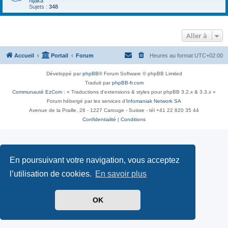
Njaka
Sujets :
348
Aller à
Accueil
Portail
Forum
Heures au format
UTC+02:00
Développé par
phpBB
® Forum Software © phpBB Limited
Traduit par
phpBB-fr.com
Communauté EzCom
: « Traductions d'extensions & styles pour phpBB 3.2.x & 3.3.x »
Forum hébergé par les services d’
Infomaniak Network SA
Avenue de la Praille, 26 - 1227 Carouge - Suisse - tél +41 22 820 35 44
Confidentialité
|
Conditions
En poursuivant votre navigation, vous acceptez
l’utilisation de cookies.
En savoir plus
OK