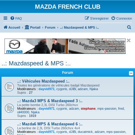
MAZDA FRENCH CLUB
FAQ
S’enregistrer
Connexion
R
Accueil
Portail
Forum
..: Mazdaspeed & MPS :..
e
c
h
e
..: Mazdaspeed & MPS :..
r
c
Forum
h
..: Véhicules Mazdaspeed :..
e
Toutes les générations de véhicules badgé Mazdaspeed
Modérateurs :
dayvid971
,
cygoris
,
dJiBi
,
adzam
,
Njaka
r
Sujets :
27
..: Mazda3 MPS & Mazdaspeed 3 :..
La petite bombe 2,3L DISI Turbo 260chvx
Modérateurs :
dayvid971
,
cygoris
,
adzam
,
stephane
,
mps-passion
,
fred
,
oli40000
,
Njaka
Sujets :
1919
..: Mazda6 MPS & Mazdaspeed 6 :..
La berline de 2,3L DISI Turbo 260chvx 4x4
Modérateurs :
dayvid971
,
cygoris
,
dJiBi
,
ducatmick
,
adzam
,
mps-passion
,