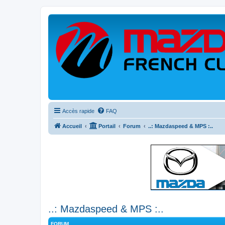
Accès rapide
FAQ
Accueil
Portail
Forum
..: Mazdaspeed & MPS :..
..: Mazdaspeed & MPS :..
FORUM