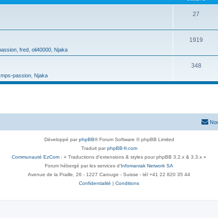
27
1919
assion
,
fred
,
oli40000
,
Njaka
348
,
mps-passion
,
Njaka
Nou
Développé par
phpBB
® Forum Software © phpBB Limited
Traduit par
phpBB-fr.com
Communauté EzCom
: « Traductions d'extensions & styles pour phpBB 3.2.x & 3.3.x »
Forum hébergé par les services d’
Infomaniak Network SA
Avenue de la Praille, 26 - 1227 Carouge - Suisse - tél +41 22 820 35 44
Confidentialité
|
Conditions