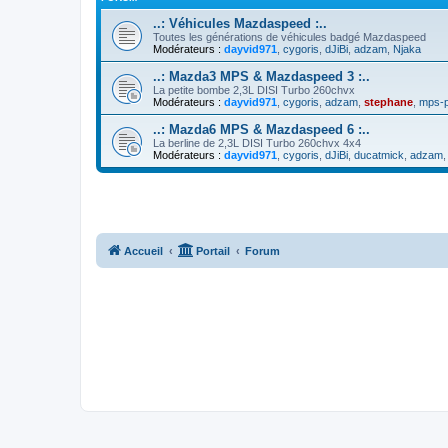
..: Véhicules Mazdaspeed :..
Toutes les générations de véhicules badgé Mazdaspeed
Modérateurs :
dayvid971
,
cygoris
,
dJiBi
,
adzam
,
Njaka
..: Mazda3 MPS & Mazdaspeed 3 :..
La petite bombe 2,3L DISI Turbo 260chvx
Modérateurs :
dayvid971
,
cygoris
,
adzam
,
stephane
,
mps-p
..: Mazda6 MPS & Mazdaspeed 6 :..
La berline de 2,3L DISI Turbo 260chvx 4x4
Modérateurs :
dayvid971
,
cygoris
,
dJiBi
,
ducatmick
,
adzam
Accueil
Portail
Forum