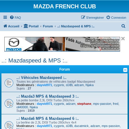
MAZDA FRENCH CLUB
FAQ
S’enregistrer
Connexion
R
Accueil
Portail
Forum
..: Mazdaspeed & MPS :..
e
c
h
e
..: Mazdaspeed & MPS :..
r
c
Forum
h
..: Véhicules Mazdaspeed :..
e
Toutes les générations de véhicules badgé Mazdaspeed
Modérateurs :
dayvid971
,
cygoris
,
dJiBi
,
adzam
,
Njaka
r
Sujets :
27
..: Mazda3 MPS & Mazdaspeed 3 :..
La petite bombe 2,3L DISI Turbo 260chvx
Modérateurs :
dayvid971
,
cygoris
,
adzam
,
stephane
,
mps-passion
,
fred
,
oli40000
,
Njaka
Sujets :
1919
..: Mazda6 MPS & Mazdaspeed 6 :..
La berline de 2,3L DISI Turbo 260chvx 4x4
Modérateurs :
dayvid971
,
cygoris
,
dJiBi
,
ducatmick
,
adzam
,
mps-passion
,