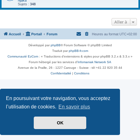
Njaka
Sujets :
348
Aller à
Accueil
Portail
Forum
Heures au format
UTC+02:00
Développé par
phpBB
® Forum Software © phpBB Limited
Traduit par
phpBB-fr.com
Communauté EzCom
: « Traductions d'extensions & styles pour phpBB 3.2.x & 3.3.x »
Forum hébergé par les services d’
Infomaniak Network SA
Avenue de la Praille, 26 - 1227 Carouge - Suisse - tél +41 22 820 35 44
Confidentialité
|
Conditions
En poursuivant votre navigation, vous acceptez
l’utilisation de cookies.
En savoir plus
OK