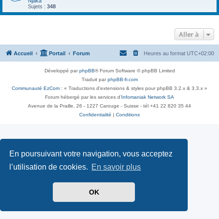
Njaka
Sujets :
348
Aller à
Accueil
Portail
Forum
Heures au format
UTC+02:00
Développé par
phpBB
® Forum Software © phpBB Limited
Traduit par
phpBB-fr.com
Communauté EzCom
: « Traductions d'extensions & styles pour phpBB 3.2.x & 3.3.x »
Forum hébergé par les services d’
Infomaniak Network SA
Avenue de la Praille, 26 - 1227 Carouge - Suisse - tél +41 22 820 35 44
Confidentialité
|
Conditions
En poursuivant votre navigation, vous acceptez
l’utilisation de cookies.
En savoir plus
OK