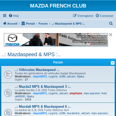
MAZDA FRENCH CLUB
FAQ
S’enregistrer
Connexion
R
Accueil
Portail
Forum
..: Mazdaspeed & MPS :..
e
c
h
e
..: Mazdaspeed & MPS :..
r
c
Forum
h
..: Véhicules Mazdaspeed :..
e
Toutes les générations de véhicules badgé Mazdaspeed
Modérateurs :
dayvid971
,
cygoris
,
dJiBi
,
adzam
,
Njaka
r
Sujets :
27
..: Mazda3 MPS & Mazdaspeed 3 :..
La petite bombe 2,3L DISI Turbo 260chvx
Modérateurs :
dayvid971
,
cygoris
,
adzam
,
stephane
,
mps-passion
,
fred
,
oli40000
,
Njaka
Sujets :
1919
..: Mazda6 MPS & Mazdaspeed 6 :..
La berline de 2,3L DISI Turbo 260chvx 4x4
Modérateurs :
dayvid971
,
cygoris
,
dJiBi
,
ducatmick
,
adzam
,
mps-passion
,