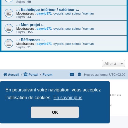
Sujets :
69
..: Esthétique intérieur / extérieur :..
Modérateurs :
dayvid971
,
cygoris
,
petit spirou
,
Yseman
Sujets :
43
..: Mon projet :..
Modérateurs :
dayvid971
,
cygoris
,
petit spirou
,
Yseman
Sujets :
155
..: Références :..
Modérateurs :
dayvid971
,
cygoris
,
petit spirou
,
Yseman
Sujets :
31
Aller à
Accueil
Portail
Forum
Heures au format
UTC+02:00
Développé par
phpBB
® Forum Software © phpBB Limited
En poursuivant votre navigation, vous acceptez
Traduit par
phpBB-fr.com
Communauté EzCom
: « Traductions d'extensions & styles pour phpBB 3.2.x & 3.3.x »
l’utilisation de cookies.
En savoir plus
Forum hébergé par les services d’
Infomaniak Network SA
Avenue de la Praille, 26 - 1227 Carouge - Suisse - tél +41 22 820 35 44
Confidentialité
|
Conditions
OK