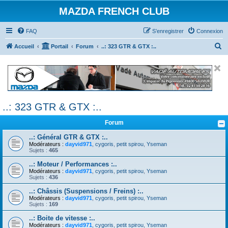
MAZDA FRENCH CLUB
FAQ
S’enregistrer
Connexion
R
Accueil
Portail
Forum
..: 323 GTR & GTX :..
e
c
h
e
..: 323 GTR & GTX :..
r
c
Forum
h
..: Général GTR & GTX :..
e
Modérateurs :
dayvid971
,
cygoris
,
petit spirou
,
Yseman
Sujets :
465
r
..: Moteur / Performances :..
Modérateurs :
dayvid971
,
cygoris
,
petit spirou
,
Yseman
Sujets :
436
..: Châssis (Suspensions / Freins) :..
Modérateurs :
dayvid971
,
cygoris
,
petit spirou
,
Yseman
Sujets :
169
..: Boite de vitesse :..
Modérateurs :
dayvid971
,
cygoris
,
petit spirou
,
Yseman