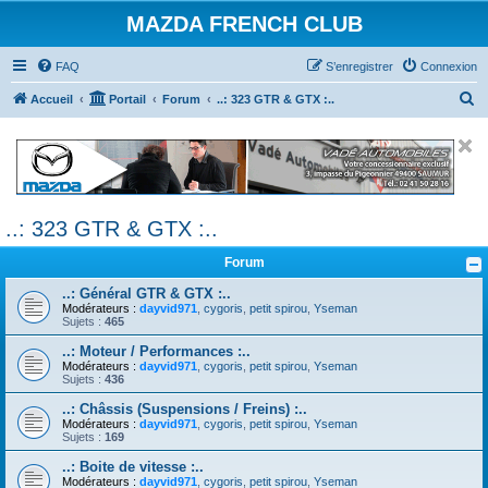
MAZDA FRENCH CLUB
FAQ
S’enregistrer
Connexion
R
Accueil
Portail
Forum
..: 323 GTR & GTX :..
e
c
h
e
..: 323 GTR & GTX :..
r
c
Forum
h
..: Général GTR & GTX :..
e
Modérateurs :
dayvid971
,
cygoris
,
petit spirou
,
Yseman
Sujets :
465
r
..: Moteur / Performances :..
Modérateurs :
dayvid971
,
cygoris
,
petit spirou
,
Yseman
Sujets :
436
..: Châssis (Suspensions / Freins) :..
Modérateurs :
dayvid971
,
cygoris
,
petit spirou
,
Yseman
Sujets :
169
..: Boite de vitesse :..
Modérateurs :
dayvid971
,
cygoris
,
petit spirou
,
Yseman