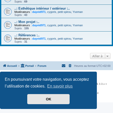
Sujets :
69
..: Esthétique intérieur / extérieur :..
Modérateurs :
dayvid971
,
cygoris
,
petit spirou
,
Yseman
Sujets :
43
..: Mon projet :..
Modérateurs :
dayvid971
,
cygoris
,
petit spirou
,
Yseman
Sujets :
155
..: Références :..
Modérateurs :
dayvid971
,
cygoris
,
petit spirou
,
Yseman
Sujets :
31
Aller à
Accueil
Portail
Forum
Heures au format
UTC+02:00
Développé par
phpBB
® Forum Software © phpBB Limited
En poursuivant votre navigation, vous acceptez
Traduit par
phpBB-fr.com
Communauté EzCom
: « Traductions d'extensions & styles pour phpBB 3.2.x & 3.3.x »
l’utilisation de cookies.
En savoir plus
Forum hébergé par les services d’
Infomaniak Network SA
Avenue de la Praille, 26 - 1227 Carouge - Suisse - tél +41 22 820 35 44
Confidentialité
|
Conditions
OK