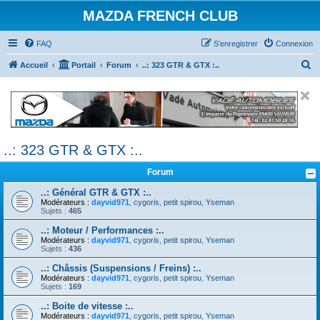
MAZDA FRENCH CLUB
FAQ
S’enregistrer
Connexion
R
Accueil
Portail
Forum
..: 323 GTR & GTX :..
e
c
h
e
..: 323 GTR & GTX :..
r
c
Forum
h
..: Général GTR & GTX :..
e
Modérateurs :
dayvid971
,
cygoris
,
petit spirou
,
Yseman
Sujets :
465
r
..: Moteur / Performances :..
Modérateurs :
dayvid971
,
cygoris
,
petit spirou
,
Yseman
Sujets :
436
..: Châssis (Suspensions / Freins) :..
Modérateurs :
dayvid971
,
cygoris
,
petit spirou
,
Yseman
Sujets :
169
..: Boite de vitesse :..
Modérateurs :
dayvid971
,
cygoris
,
petit spirou
,
Yseman