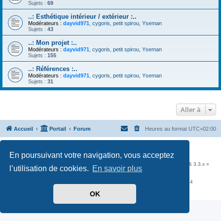
Sujets :
69
..: Esthétique intérieur / extérieur :..
Modérateurs :
dayvid971
,
cygoris
,
petit spirou
,
Yseman
Sujets :
43
..: Mon projet :..
Modérateurs :
dayvid971
,
cygoris
,
petit spirou
,
Yseman
Sujets :
155
..: Références :..
Modérateurs :
dayvid971
,
cygoris
,
petit spirou
,
Yseman
Sujets :
31
Aller à
Accueil
Portail
Forum
Heures au format
UTC+02:00
Développé par
phpBB
® Forum Software © phpBB Limited
En poursuivant votre navigation, vous acceptez
Traduit par
phpBB-fr.com
Communauté EzCom
: « Traductions d'extensions & styles pour phpBB 3.2.x & 3.3.x »
l’utilisation de cookies.
En savoir plus
Forum hébergé par les services d’
Infomaniak Network SA
Avenue de la Praille, 26 - 1227 Carouge - Suisse - tél +41 22 820 35 44
Confidentialité
|
Conditions
OK