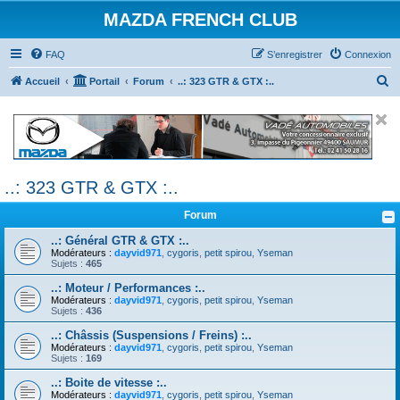
MAZDA FRENCH CLUB
FAQ
S’enregistrer
Connexion
R
Accueil
Portail
Forum
..: 323 GTR & GTX :..
e
c
h
e
..: 323 GTR & GTX :..
r
c
Forum
h
..: Général GTR & GTX :..
e
Modérateurs :
dayvid971
,
cygoris
,
petit spirou
,
Yseman
Sujets :
465
r
..: Moteur / Performances :..
Modérateurs :
dayvid971
,
cygoris
,
petit spirou
,
Yseman
Sujets :
436
..: Châssis (Suspensions / Freins) :..
Modérateurs :
dayvid971
,
cygoris
,
petit spirou
,
Yseman
Sujets :
169
..: Boite de vitesse :..
Modérateurs :
dayvid971
,
cygoris
,
petit spirou
,
Yseman