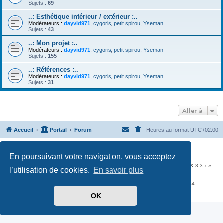
Sujets :
69
..: Esthétique intérieur / extérieur :..
Modérateurs :
dayvid971
,
cygoris
,
petit spirou
,
Yseman
Sujets :
43
..: Mon projet :..
Modérateurs :
dayvid971
,
cygoris
,
petit spirou
,
Yseman
Sujets :
155
..: Références :..
Modérateurs :
dayvid971
,
cygoris
,
petit spirou
,
Yseman
Sujets :
31
Aller à
Accueil
Portail
Forum
Heures au format
UTC+02:00
Développé par
phpBB
® Forum Software © phpBB Limited
En poursuivant votre navigation, vous acceptez
Traduit par
phpBB-fr.com
Communauté EzCom
: « Traductions d'extensions & styles pour phpBB 3.2.x & 3.3.x »
l’utilisation de cookies.
En savoir plus
Forum hébergé par les services d’
Infomaniak Network SA
Avenue de la Praille, 26 - 1227 Carouge - Suisse - tél +41 22 820 35 44
Confidentialité
|
Conditions
OK