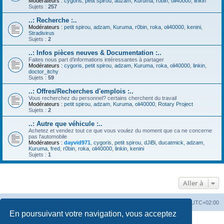
Modérateurs :
cygoris
,
petit spirou
,
adzam
,
Kuruma
,
r0bin
,
oli40000
,
linkin
Sujets :
257
..: Recherche :..
Modérateurs :
petit spirou
,
adzam
,
Kuruma
,
r0bin
,
roka
,
oli40000
,
kenini
,
Stradivirus
Sujets :
2
..: Infos pièces neuves & Documentation :..
Faites nous part d'informations intéressantes à partager
Modérateurs :
cygoris
,
petit spirou
,
adzam
,
Kuruma
,
roka
,
oli40000
,
linkin
,
doctor_itchy
Sujets :
59
..: Offres/Recherches d'emplois :..
Vous recherchez du personnel? certains cherchent du travail
Modérateurs :
petit spirou
,
adzam
,
Kuruma
,
oli40000
,
Rotary Project
Sujets :
2
..: Autre que véhicule :..
Achetez et vendez tout ce que vous voulez du moment que ca ne concerne
pas l'automobile
Modérateurs :
dayvid971
,
cygoris
,
petit spirou
,
dJiBi
,
ducatmick
,
adzam
,
Kuruma
,
fred
,
r0bin
,
roka
,
oli40000
,
linkin
,
kenini
Sujets :
1
Aller à
Accueil
Portail
Forum
Heures au format
UTC+02:00
En poursuivant votre navigation, vous acceptez
Développé par
phpBB
® Forum Software © phpBB Limited