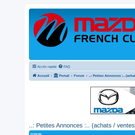
Accès rapide
FAQ
Accueil
Portail
Forum
..: Petites Annonces :.. (acha
..: Petites Annonces :.. (achats / ventes
FORUM