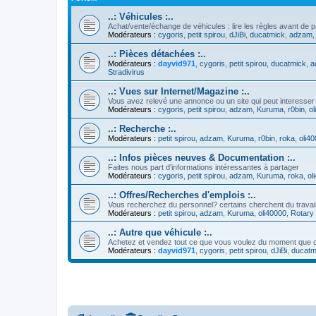
..: Véhicules :..
Achat/vente/échange de véhicules : lire les règles avant de p
Modérateurs :
cygoris
,
petit spirou
,
dJiBi
,
ducatmick
,
adzam
..: Pièces détachées :..
Modérateurs :
dayvid971
,
cygoris
,
petit spirou
,
ducatmick
,
a
Stradivirus
..: Vues sur Internet/Magazine :..
Vous avez relevé une annonce ou un site qui peut interesser
Modérateurs :
cygoris
,
petit spirou
,
adzam
,
Kuruma
,
r0bin
,
ol
..: Recherche :..
Modérateurs :
petit spirou
,
adzam
,
Kuruma
,
r0bin
,
roka
,
oli4
..: Infos pièces neuves & Documentation :..
Faites nous part d'informations intéressantes à partager
Modérateurs :
cygoris
,
petit spirou
,
adzam
,
Kuruma
,
roka
,
ol
..: Offres/Recherches d'emplois :..
Vous recherchez du personnel? certains cherchent du travai
Modérateurs :
petit spirou
,
adzam
,
Kuruma
,
oli40000
,
Rotary 
..: Autre que véhicule :..
Achetez et vendez tout ce que vous voulez du moment que c
Modérateurs :
dayvid971
,
cygoris
,
petit spirou
,
dJiBi
,
ducatm