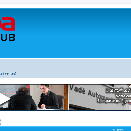
ts / ventes)
)
SUJETS