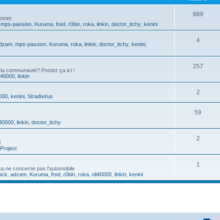
889
oster
,
mps-passion
,
Kuruma
,
fred
,
r0bin
,
roka
,
linkin
,
doctor_itchy
,
kenini
4
dzam
,
mps-passion
,
Kuruma
,
roka
,
linkin
,
doctor_itchy
,
kenini
,
257
 la communauté? Postez ça ici !
i40000
,
linkin
2
0000
,
kenini
,
Stradivirus
59
i40000
,
linkin
,
doctor_itchy
2
l
Project
1
a ne concerne pas l'automobile
ick
,
adzam
,
Kuruma
,
fred
,
r0bin
,
roka
,
oli40000
,
linkin
,
kenini