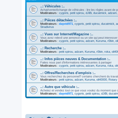
..: Véhicules :..
Achat/vente/échange de véhicules : lire les règles avant de p
Modérateurs :
cygoris
,
petit spirou
,
dJiBi
,
ducatmick
,
adzam
..: Pièces détachées :..
Modérateurs :
dayvid971
,
cygoris
,
petit spirou
,
ducatmick
,
a
Stradivirus
..: Vues sur Internet/Magazine :..
Vous avez relevé une annonce ou un site qui peut interesser
Modérateurs :
cygoris
,
petit spirou
,
adzam
,
Kuruma
,
r0bin
,
ol
..: Recherche :..
Modérateurs :
petit spirou
,
adzam
,
Kuruma
,
r0bin
,
roka
,
oli4
..: Infos pièces neuves & Documentation :..
Faites nous part d'informations intéressantes à partager
Modérateurs :
cygoris
,
petit spirou
,
adzam
,
Kuruma
,
roka
,
ol
..: Offres/Recherches d'emplois :..
Vous recherchez du personnel? certains cherchent du travai
Modérateurs :
petit spirou
,
adzam
,
Kuruma
,
oli40000
,
Rotary 
..: Autre que véhicule :..
Achetez et vendez tout ce que vous voulez du moment que c
Modérateurs :
dayvid971
,
cygoris
,
petit spirou
,
dJiBi
,
ducatm