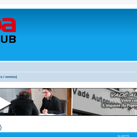
ts / ventes)
)
SUJETS