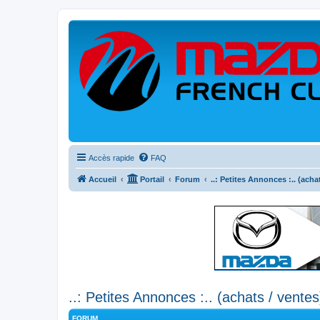
Accès rapide
FAQ
Accueil
Portail
Forum
..: Petites Annonces :.. (acha
..: Petites Annonces :.. (achats / ventes
FORUM