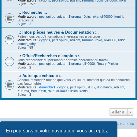
Modérateurs :
cygoris
,
petit spirou
,
adzam
,
Kuruma
,
r0bin
,
oli40000
,
linkin
Sujets :
257
..: Recherche :..
Modérateurs :
petit spirou
,
adzam
,
Kuruma
,
r0bin
,
roka
,
oli40000
,
kenini
,
Stradivirus
Sujets :
2
..: Infos pièces neuves & Documentation :..
Faites nous part d'informations intéressantes à partager
Modérateurs :
cygoris
,
petit spirou
,
adzam
,
Kuruma
,
roka
,
oli40000
,
linkin
,
doctor_itchy
Sujets :
59
..: Offres/Recherches d'emplois :..
Vous recherchez du personnel? certains cherchent du travail
Modérateurs :
petit spirou
,
adzam
,
Kuruma
,
oli40000
,
Rotary Project
Sujets :
2
..: Autre que véhicule :..
Achetez et vendez tout ce que vous voulez du moment que ca ne concerne
pas l'automobile
Modérateurs :
dayvid971
,
cygoris
,
petit spirou
,
dJiBi
,
ducatmick
,
adzam
,
Kuruma
,
fred
,
r0bin
,
roka
,
oli40000
,
linkin
,
kenini
Sujets :
1
Aller à
Accueil
Portail
Forum
Heures au format
UTC+02:00
En poursuivant votre navigation, vous acceptez
Développé par
phpBB
® Forum Software © phpBB Limited