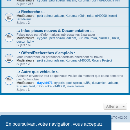
Modérateurs :
cygoris
,
petit spirou
,
adzam
,
Kuruma
,
r0bin
,
oli40000
,
linkin
Sujets :
257
..: Recherche :..
Modérateurs :
petit spirou
,
adzam
,
Kuruma
,
r0bin
,
roka
,
oli40000
,
kenini
,
Stradivirus
Sujets :
2
..: Infos pièces neuves & Documentation :..
Faites nous part d'informations intéressantes à partager
Modérateurs :
cygoris
,
petit spirou
,
adzam
,
Kuruma
,
roka
,
oli40000
,
linkin
,
doctor_itchy
Sujets :
59
..: Offres/Recherches d'emplois :..
Vous recherchez du personnel? certains cherchent du travail
Modérateurs :
petit spirou
,
adzam
,
Kuruma
,
oli40000
,
Rotary Project
Sujets :
2
..: Autre que véhicule :..
Achetez et vendez tout ce que vous voulez du moment que ca ne concerne
pas l'automobile
Modérateurs :
dayvid971
,
cygoris
,
petit spirou
,
dJiBi
,
ducatmick
,
adzam
,
Kuruma
,
fred
,
r0bin
,
roka
,
oli40000
,
linkin
,
kenini
Sujets :
1
Aller à
Accueil
Portail
Forum
Heures au format
UTC+02:00
En poursuivant votre navigation, vous acceptez
Développé par
phpBB
® Forum Software © phpBB Limited