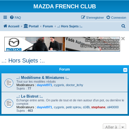
MAZDA FRENCH CLUB
FAQ
S’enregistrer
Connexion
R
Accueil
Portail
Forum
..: Hors Sujets :..
e
c
h
e
..: Hors Sujets :..
r
c
Forum
h
..: Modélisme & Miniatures :..
e
Tout sur les modèles réduits
Modérateurs :
dayvid971
,
cygoris
,
doctor_itchy
r
Sujets :
77
..: Le Bistrot :..
Echange entre amis. On parle de tout et de rien autour d'un pot, ou derrière le
comptoir.
Modérateurs :
dayvid971
,
cygoris
,
petit spirou
,
dJiBi
,
stephane
,
oli40000
Sujets :
463
Aller à