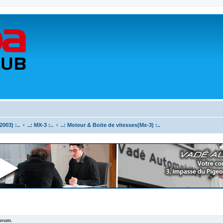
003) :..
..: MX-3 :..
..: Moteur & Boite de vitesses(Mx-3) :..
forum.