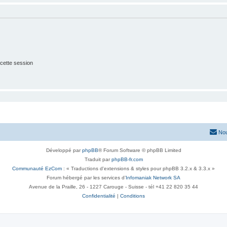
cette session
Nou
Développé par
phpBB
® Forum Software © phpBB Limited
Traduit par
phpBB-fr.com
Communauté EzCom
: « Traductions d'extensions & styles pour phpBB 3.2.x & 3.3.x »
Forum hébergé par les services d’
Infomaniak Network SA
Avenue de la Praille, 26 - 1227 Carouge - Suisse - tél +41 22 820 35 44
Confidentialité
|
Conditions