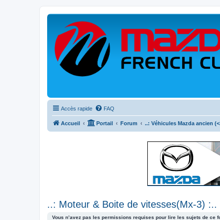
Accès rapide
FAQ
Accueil
Portail
Forum
..: Véhicules Mazda ancien (<2
..: Moteur & Boite de vitesses(Mx-3) :..
Vous n’avez pas les permissions requises pour lire les sujets de ce 