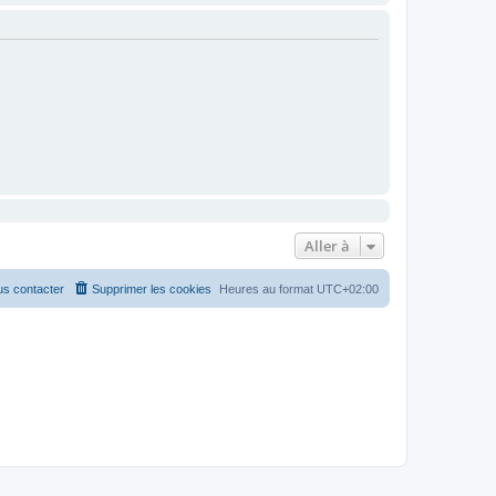
Aller à
s contacter
Supprimer les cookies
Heures au format
UTC+02:00