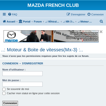
MAZDA FRENCH CLUB
FAQ
S’enregistrer
Connexion
R
Accueil
Portail
Forum
..: Véhicules Mazda ancien (<2003) :..
..: MX-3 :..
..: Moteur & Boite de vitesses(Mx-3) :..
e
c
h
e
..: Moteur & Boite de vitesses(Mx-3) :..
r
c
Vous n’avez pas les permissions requises pour lire les sujets de ce forum.
h
CONNEXION
•
S’ENREGISTRER
e
Nom d’utilisateur :
r
Mot de passe :
Se souvenir de moi
Cacher mon statut en ligne pour cette session