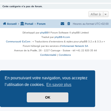
Cette catégorie n’a pas de forum.
Aller à
Accueil
Portail
Forum
Heures au format
UTC+02:00
Développé par
phpBB
® Forum Software © phpBB Limited
Traduit par
phpBB-fr.com
Communauté EzCom
: « Traductions d'extensions & styles pour phpBB 3.2.x & 3.3.x »
Forum hébergé par les services d’
Infomaniak Network SA
Avenue de la Praille, 26 - 1227 Carouge - Suisse - tél +41 22 820 35 44
Confidentialité
|
Conditions
En poursuivant votre navigation, vous acceptez
l’utilisation de cookies.
En savoir plus
OK