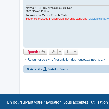
g
e
Mazda 3 2.0L 165 dynamique Soul Red
MX5 ND AKI Edition
Trésorier du Mazda French Club
Soutenez le Mazda French Club, devenez adhérent
:
viewtopic.php?f
Répondre
Retourner vers « ..: Présentation des nouveaux inscrits :.. »
Accueil
Portail
Forum
En poursuivant votre navigation, vous acceptez l’utilisation