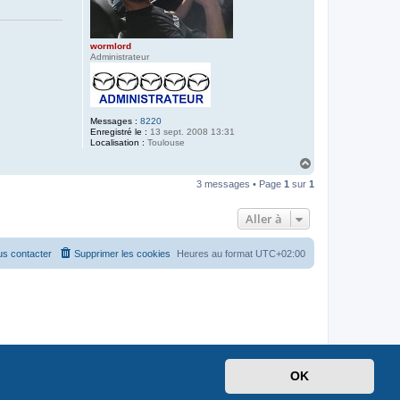
wormlord
Administrateur
Messages :
8220
Enregistré le :
13 sept. 2008 13:31
Localisation :
Toulouse
H
a
3 messages • Page
1
sur
1
u
t
Aller à
s contacter
Supprimer les cookies
Heures au format
UTC+02:00
OK