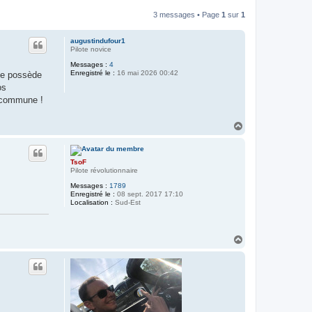
3 messages • Page
1
sur
1
augustindufour1
Pilote novice
Messages :
4
Enregistré le :
16 mai 2026 00:42
 je possède
os
n commune !
H
a
u
t
TsoF
Pilote révolutionnaire
Messages :
1789
Enregistré le :
08 sept. 2017 17:10
Localisation :
Sud-Est
H
a
u
t