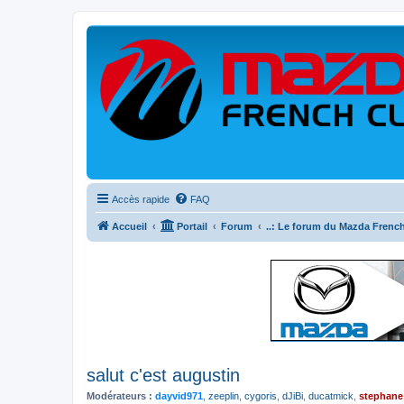
Accès rapide
FAQ
Accueil
Portail
Forum
..: Le forum du Mazda French
salut c'est augustin
Modérateurs :
dayvid971
,
zeeplin
,
cygoris
,
dJiBi
,
ducatmick
,
stephane