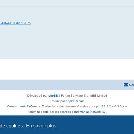
=54&t=41106#p712075
Nou
Développé par
phpBB
® Forum Software © phpBB Limited
Traduit par
phpBB-fr.com
Communauté EzCom
: « Traductions d'extensions & styles pour phpBB 3.2.x & 3.3.x »
Forum hébergé par les services d’
Infomaniak Network SA
Avenue de la Praille, 26 - 1227 Carouge - Suisse - tél +41 22 820 35 44
Confidentialité
|
Conditions
 de cookies.
En savoir plus