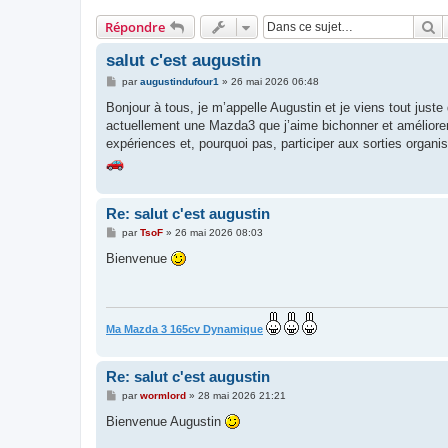
R
Répondre
salut c'est augustin
M
par
augustindufour1
»
26 mai 2026 06:48
e
s
Bonjour à tous, je m’appelle Augustin et je viens tout ju
s
actuellement une Mazda3 que j’aime bichonner et améliorer
a
g
expériences et, pourquoi pas, participer aux sorties organi
e
Re: salut c'est augustin
M
par
TsoF
»
26 mai 2026 08:03
e
s
Bienvenue
s
a
g
e
Ma Mazda 3 165cv Dynamique
Re: salut c'est augustin
M
par
wormlord
»
28 mai 2026 21:21
e
s
Bienvenue Augustin
s
a