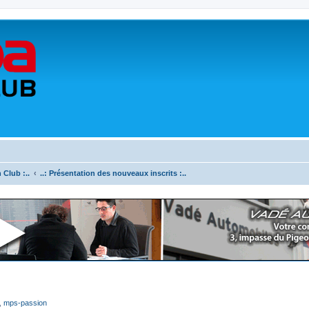
 Club :..
..: Présentation des nouveaux inscrits :..
,
mps-passion