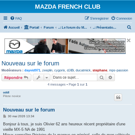
MAZDA FRENCH CLUB
FAQ
S’enregistrer
Connexion
R
Accueil
Portail
Forum
..: Le forum du Mazda French Club :..
..: Présentation des nouveaux inscrits :..
e
c
h
e
Nouveau sur le forum
r
Modérateurs :
dayvid971
,
zeeplin
,
cygoris
,
dJiBi
,
ducatmick
,
stephane
,
mps-passion
c
Rechercher
Recherche 
Répondre
h
4 messages • Page
1
sur
1
e
r
oddl
Pilote novice
Nouveau sur le forum
M
30 mai 2026 13:34
e
s
Bonjour à tous, je suis Olivier 62 ans heureux récent propriétaire d'une
s
vieille MX-5 NA de 1991
a
g
Mieux connaître l'histoire de la marque en général, celle de mon véhicule