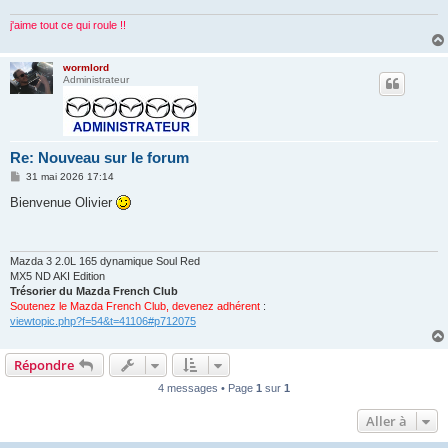
e
j'aime tout ce qui roule !!
wormlord
Administrateur
Re: Nouveau sur le forum
M
31 mai 2026 17:14
e
s
Bienvenue Olivier
s
a
g
e
Mazda 3 2.0L 165 dynamique Soul Red
MX5 ND AKI Edition
Trésorier du Mazda French Club
Soutenez le Mazda French Club, devenez adhérent
:
viewtopic.php?f=54&t=41106#p712075
Répondre
4 messages • Page
1
sur
1
Aller à