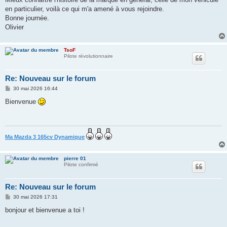
e
en particulier, voilà ce qui m'a amené à vous rejoindre.
Bonne journée.
Olivier
TsoF
Pilote révolutionnaire
Re: Nouveau sur le forum
M
30 mai 2026 16:44
e
s
Bienvenue
s
a
g
e
Ma Mazda 3 165cv Dynamique
pierre 01
Pilote confirmé
Re: Nouveau sur le forum
M
30 mai 2026 17:31
e
s
bonjour et bienvenue a toi !
s
a
g