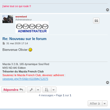
e
j'aime tout ce qui roule !!
wormlord
Administrateur
Re: Nouveau sur le forum
M
31 mai 2026 17:14
e
s
Bienvenue Olivier
s
a
g
e
Mazda 3 2.0L 165 dynamique Soul Red
MX5 ND AKI Edition
Trésorier du Mazda French Club
Soutenez le Mazda French Club, devenez adhérent
:
viewtopic.php?f=54&t=41106#p712075
Répondre
4 messages • Page
1
sur
1
Aller à