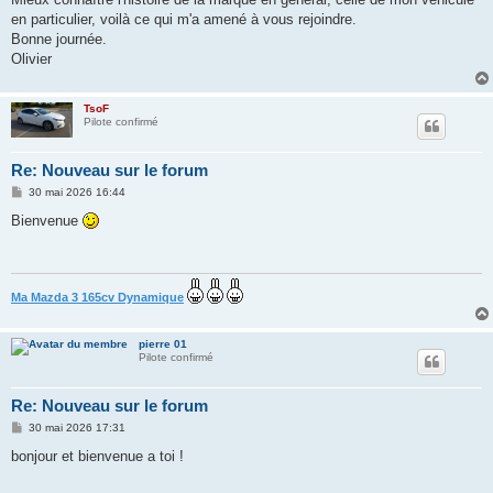
e
en particulier, voilà ce qui m'a amené à vous rejoindre.
Bonne journée.
Olivier
TsoF
Pilote confirmé
Re: Nouveau sur le forum
M
30 mai 2026 16:44
e
s
Bienvenue
s
a
g
e
Ma Mazda 3 165cv Dynamique
pierre 01
Pilote confirmé
Re: Nouveau sur le forum
M
30 mai 2026 17:31
e
s
bonjour et bienvenue a toi !
s
a
g