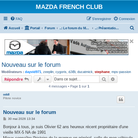
MAZDA FRENCH CLUB
FAQ
S’enregistrer
Connexion
R
Accueil
Portail
Forum
..: Le forum du Mazda French Club :..
..: Présentation des nouveaux inscrits :..
e
c
h
e
Nouveau sur le forum
r
Modérateurs :
dayvid971
,
zeeplin
,
cygoris
,
dJiBi
,
ducatmick
,
stephane
,
mps-passion
c
Rechercher
Recherche 
Répondre
h
4 messages • Page
1
sur
1
e
r
oddl
Pilote novice
Nouveau sur le forum
M
30 mai 2026 13:34
e
s
Bonjour à tous, je suis Olivier 62 ans heureux récent propriétaire d'une
s
vieille MX-5 NA de 1991
a
g
Mieux connaître l'histoire de la marque en général, celle de mon véhicule