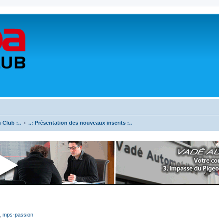
 Club :..
..: Présentation des nouveaux inscrits :..
,
mps-passion