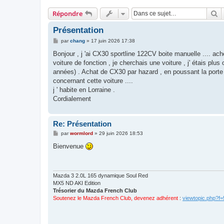
R
Répondre
Présentation
M
par
chang
»
17 juin 2026 17:38
e
s
Bonjour , j 'ai CX30 sportline 122CV boite manuelle .... ac
s
voiture de fonction , je cherchais une voiture , j' étais pl
a
g
années) . Achat de CX30 par hazard , en poussant la porte de
e
concernant cette voiture ....
j ' habite en Lorraine .
Cordialement
Re: Présentation
M
par
wormlord
»
29 juin 2026 18:53
e
s
Bienvenue
s
a
g
e
Mazda 3 2.0L 165 dynamique Soul Red
MX5 ND AKI Edition
Trésorier du Mazda French Club
Soutenez le Mazda French Club, devenez adhérent
:
viewtopic.php?f