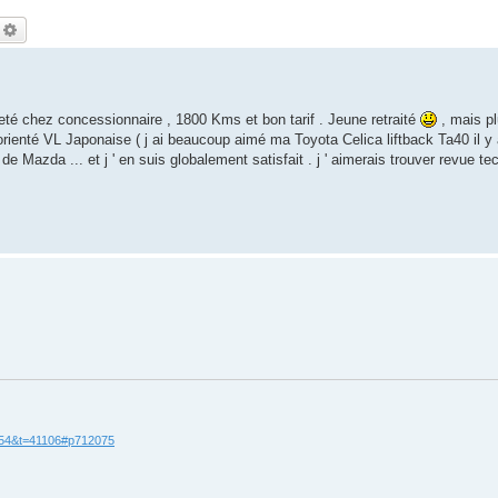
echercher
Recherche avancée
heté chez concessionnaire , 1800 Kms et bon tarif . Jeune retraité
, mais p
us orienté VL Japonaise ( j ai beaucoup aimé ma Toyota Celica liftback Ta40 il y
 Mazda ... et j ' en suis globalement satisfait . j ' aimerais trouver revue te
=54&t=41106#p712075