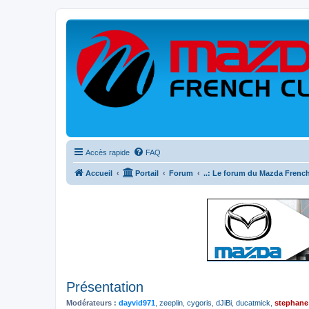
Accès rapide
FAQ
Accueil
Portail
Forum
..: Le forum du Mazda French
Présentation
Modérateurs :
dayvid971
,
zeeplin
,
cygoris
,
dJiBi
,
ducatmick
,
stephane