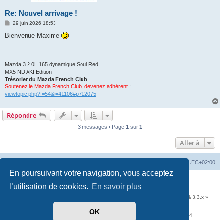
Re: Nouvel arrivage !
M
29 juin 2026 18:53
e
s
Bienvenue Maxime
s
a
g
e
Mazda 3 2.0L 165 dynamique Soul Red
MX5 ND AKI Edition
Trésorier du Mazda French Club
Soutenez le Mazda French Club, devenez adhérent
:
viewtopic.php?f=54&t=41106#p712075
Répondre
3 messages • Page
1
sur
1
Aller à
Accueil
Portail
Forum
Heures au format
UTC+02:00
En poursuivant votre navigation, vous acceptez
Développé par
phpBB
® Forum Software © phpBB Limited
l’utilisation de cookies.
En savoir plus
Traduit par
phpBB-fr.com
Communauté EzCom
: « Traductions d'extensions & styles pour phpBB 3.2.x & 3.3.x »
Forum hébergé par les services d’
Infomaniak Network SA
OK
Avenue de la Praille, 26 - 1227 Carouge - Suisse - tél +41 22 820 35 44