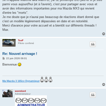
e
parmi vous aujourd'hui (et à l'avenir), c'est pour partager avec vous et
avoir des informations importantes pour ma Mazda MX3 qui revient
d'entre les "morts".
Je me doute que je n'aurai pas beaucoup de réactions étant donné que
c'est un modèle légèrement dépassées en date et en notoriété.
Merci d'avance pour votre accueil et a bientôt sur différents threads !
Max.
TsoF
Pilote confirmé
Re: Nouvel arrivage !
M
22 juin 2026 09:01
e
s
Bienvenue
s
a
g
e
Ma Mazda 3 165cv Dynamique
wormlord
Administrateur