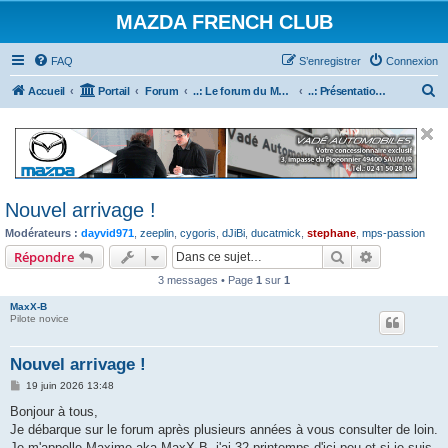
MAZDA FRENCH CLUB
FAQ
S’enregistrer
Connexion
R
Accueil
Portail
Forum
..: Le forum du Mazda French Club :..
..: Présentation des nouveaux inscrits :..
e
c
h
e
Nouvel arrivage !
r
Modérateurs :
dayvid971
,
zeeplin
,
cygoris
,
dJiBi
,
ducatmick
,
stephane
,
mps-passion
c
Rechercher
Recherche 
Répondre
h
3 messages • Page
1
sur
1
e
r
MaxX-B
Pilote novice
Nouvel arrivage !
M
19 juin 2026 13:48
e
s
Bonjour à tous,
s
Je débarque sur le forum après plusieurs années à vous consulter de loin.
a
g
Je m'appelle Maxime aka MaxX-B, j'ai 32 printemps d'ici peu et si je suis