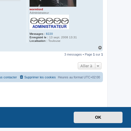
wormlord
Administrateur
Messages :
8220
Enregistré le :
13 sept. 2008 13:31
Localisation :
Toulouse
H
a
3 messages • Page
1
sur
1
u
t
Aller à
s contacter
Supprimer les cookies
Heures au format
UTC+02:00
OK