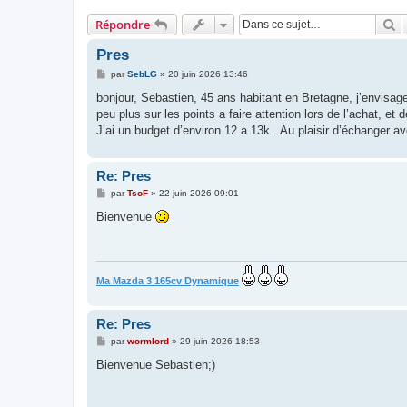
R
Répondre
Pres
M
par
SebLG
»
20 juin 2026 13:46
e
s
bonjour, Sebastien, 45 ans habitant en Bretagne, j’envisa
s
peu plus sur les points a faire attention lors de l’achat, e
a
g
J’ai un budget d’environ 12 a 13k . Au plaisir d’échanger a
e
Re: Pres
M
par
TsoF
»
22 juin 2026 09:01
e
s
Bienvenue
s
a
g
e
Ma Mazda 3 165cv Dynamique
Re: Pres
M
par
wormlord
»
29 juin 2026 18:53
e
s
Bienvenue Sebastien;)
s
a
g
e