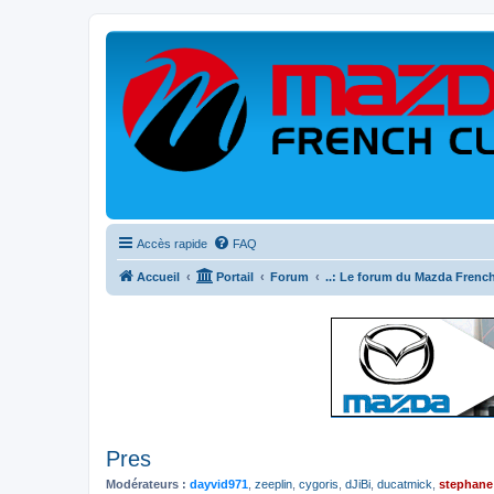
Accès rapide
FAQ
Accueil
Portail
Forum
..: Le forum du Mazda French
Pres
Modérateurs :
dayvid971
,
zeeplin
,
cygoris
,
dJiBi
,
ducatmick
,
stephane