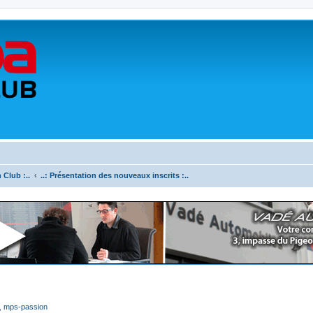
 Club :..
..: Présentation des nouveaux inscrits :..
,
mps-passion