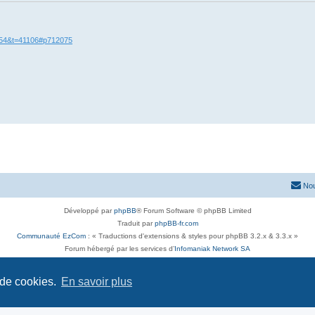
=54&t=41106#p712075
Nou
Développé par
phpBB
® Forum Software © phpBB Limited
Traduit par
phpBB-fr.com
Communauté EzCom
: « Traductions d'extensions & styles pour phpBB 3.2.x & 3.3.x »
Forum hébergé par les services d’
Infomaniak Network SA
Avenue de la Praille, 26 - 1227 Carouge - Suisse - tél +41 22 820 35 44
Confidentialité
|
Conditions
 de cookies.
En savoir plus