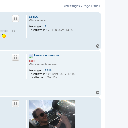
3 messages • Page
1
sur
1
SebLG
Pilote novice
Messages :
1
Enregistré le :
20 juin 2026 13:39
rendre un
oi
H
a
u
t
TsoF
Pilote révolutionnaire
Messages :
1789
Enregistré le :
08 sept. 2017 17:10
Localisation :
Sud-Est
H
a
u
t