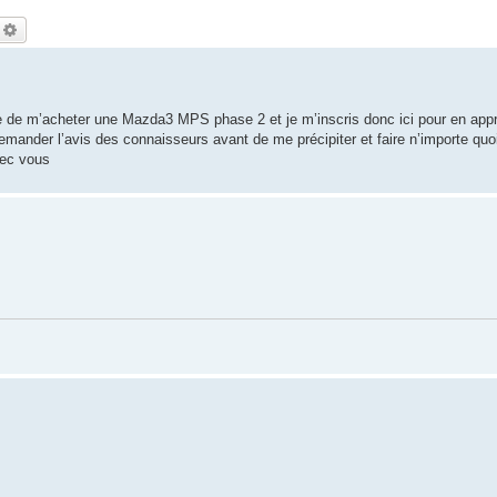
echercher
Recherche avancée
ge de m’acheter une Mazda3 MPS phase 2 et je m’inscris donc ici pour en app
t demander l’avis des connaisseurs avant de me précipiter et faire n’importe qu
vec vous