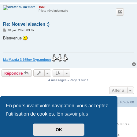
TsoF
Pilote révolutionnaire
Re: Nouvel alsacien :)
M
01 juil. 2026 03:07
e
s
Bienvenue
s
a
g
e
Ma Mazda 3 165cv Dynamique
Répondre
4 messages • Page
1
sur
1
Aller à
Accueil
Portail
Forum
Heures au format
UTC+02:00
En poursuivant votre navigation, vous acceptez
Développé par
phpBB
® Forum Software © phpBB Limited
l’utilisation de cookies.
En savoir plus
Traduit par
phpBB-fr.com
Communauté EzCom
: « Traductions d'extensions & styles pour phpBB 3.2.x & 3.3.x »
OK
Forum hébergé par les services d’
Infomaniak Network SA
Avenue de la Praille, 26 - 1227 Carouge - Suisse - tél +41 22 820 35 44