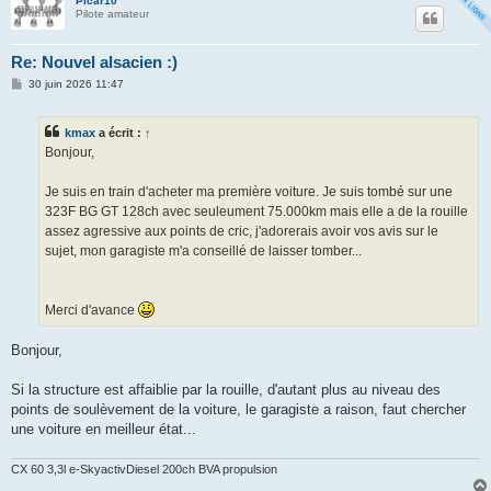
Picar10
Pilote amateur
Re: Nouvel alsacien :)
M
30 juin 2026 11:47
e
s
s
kmax
a écrit :
↑
a
g
Bonjour,
e
Je suis en train d'acheter ma première voiture. Je suis tombé sur une
323F BG GT 128ch avec seuleument 75.000km mais elle a de la rouille
assez agressive aux points de cric, j'adorerais avoir vos avis sur le
sujet, mon garagiste m'a conseillé de laisser tomber...
Merci d'avance
Bonjour,
Si la structure est affaiblie par la rouille, d'autant plus au niveau des
points de soulèvement de la voiture, le garagiste a raison, faut chercher
une voiture en meilleur état...
CX 60 3,3l e-SkyactivDiesel 200ch BVA propulsion