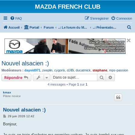
MAZDA FRENCH CLUB
FAQ
S’enregistrer
Connexion
R
Accueil
Portail
Forum
..: Le forum du Mazda French Club :..
..: Présentation des nouveaux inscrits :..
e
c
h
e
Nouvel alsacien :)
r
Modérateurs :
dayvid971
,
zeeplin
,
cygoris
,
dJiBi
,
ducatmick
,
stephane
,
mps-passion
c
Rechercher
Recherche 
Répondre
h
4 messages • Page
1
sur
1
e
r
kmax
Pilote novice
Nouvel alsacien :)
M
29 juin 2026 12:42
e
s
Bonjour,
s
a
g
Je suis en train d'acheter ma première voiture. Je suis tombé sur une