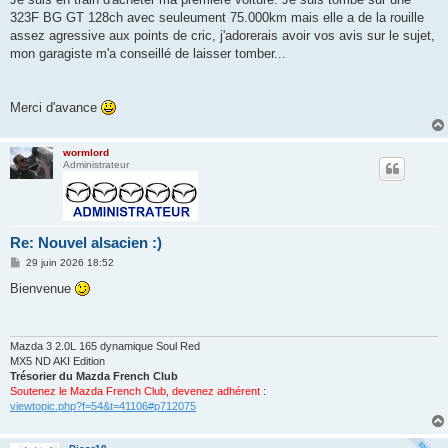
e
323F BG GT 128ch avec seuleument 75.000km mais elle a de la rouille
assez agressive aux points de cric, j'adorerais avoir vos avis sur le sujet,
mon garagiste m'a conseillé de laisser tomber...
Merci d'avance
wormlord
Administrateur
Re: Nouvel alsacien :)
M
29 juin 2026 18:52
e
s
Bienvenue
s
a
g
e
Mazda 3 2.0L 165 dynamique Soul Red
MX5 ND AKI Edition
Trésorier du Mazda French Club
Soutenez le Mazda French Club, devenez adhérent
:
viewtopic.php?f=54&t=41106#p712075